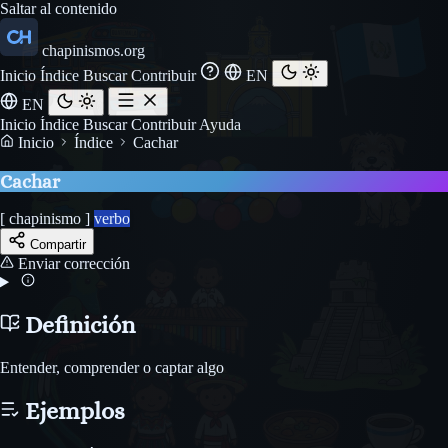
Saltar al contenido
chapinismos.org
Inicio
Índice
Buscar
Contribuir
EN
EN
Inicio
Índice
Buscar
Contribuir
Ayuda
Inicio
Índice
Cachar
Cachar
[ chapinismo ]
verbo
Compartir
Enviar corrección
Definición
Entender, comprender o captar algo
Ejemplos