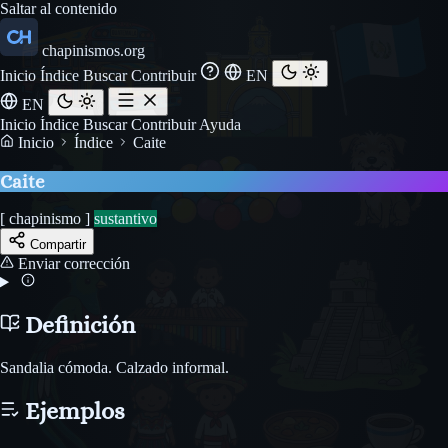
Saltar al contenido
chapinismos.org
Inicio
Índice
Buscar
Contribuir
EN
EN
Inicio
Índice
Buscar
Contribuir
Ayuda
Inicio
Índice
Caite
Caite
[ chapinismo ]
sustantivo
Compartir
Enviar corrección
Definición
Sandalia cómoda. Calzado informal.
Ejemplos