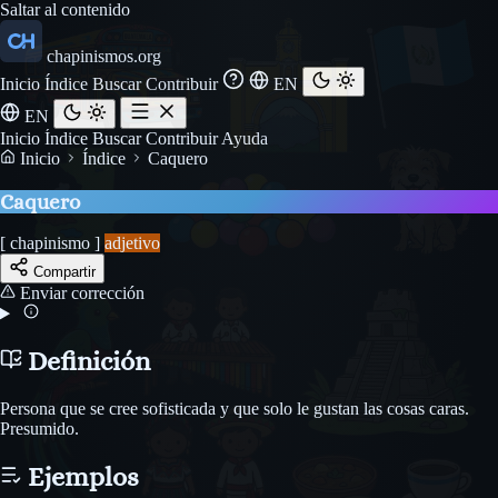
Saltar al contenido
chapinismos.org
Inicio
Índice
Buscar
Contribuir
EN
EN
Inicio
Índice
Buscar
Contribuir
Ayuda
Inicio
Índice
Caquero
Caquero
[ chapinismo ]
adjetivo
Compartir
Enviar corrección
Definición
Persona que se cree sofisticada y que solo le gustan las cosas caras.
Presumido.
Ejemplos