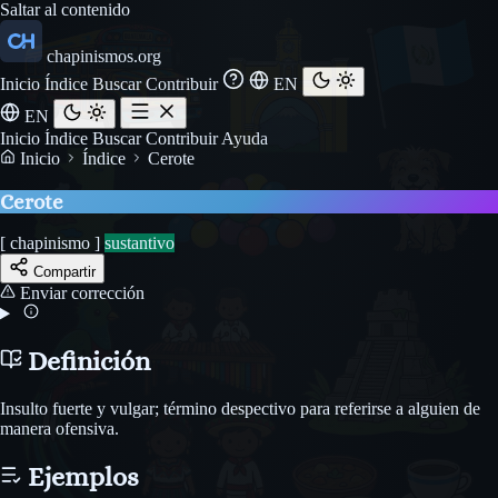
Saltar al contenido
chapinismos.org
Inicio
Índice
Buscar
Contribuir
EN
EN
Inicio
Índice
Buscar
Contribuir
Ayuda
Inicio
Índice
Cerote
Cerote
[ chapinismo ]
sustantivo
Compartir
Enviar corrección
Definición
Insulto fuerte y vulgar; término despectivo para referirse a alguien de
manera ofensiva.
Ejemplos