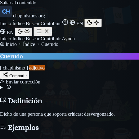
Saltar al contenido
chapinismos.org
Inicio
Índice
Buscar
Contribuir
EN
EN
Inicio
Índice
Buscar
Contribuir
Ayuda
Inicio
Índice
Cuerudo
Cuerudo
[ chapinismo ]
adjetivo
Compartir
Enviar corrección
Definición
Dicho de una persona que soporta críticas; desvergonzado.
Ejemplos