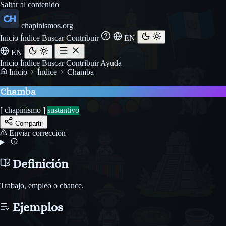
Saltar al contenido
chapinismos.org
Inicio
Índice
Buscar
Contribuir
EN
EN
Inicio
Índice
Buscar
Contribuir
Ayuda
Inicio
Índice
Chamba
Chamba
[ chapinismo ]
sustantivo
Compartir
Enviar corrección
Definición
Trabajo, empleo o chance.
Ejemplos