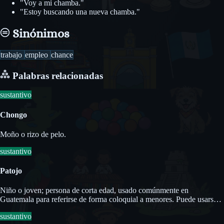
"Voy a mi chamba."
"Estoy buscando una nueva chamba."
Sinónimos
trabajo
empleo
chance
Palabras relacionadas
sustantivo
Chongo
Moño o rizo de pelo.
sustantivo
Patojo
Niño o joven; persona de corta edad, usado comúnmente en
Guatemala para referirse de forma coloquial a menores. Puede usarse
en forma masculina (patojo) o femenina (patoja).
sustantivo