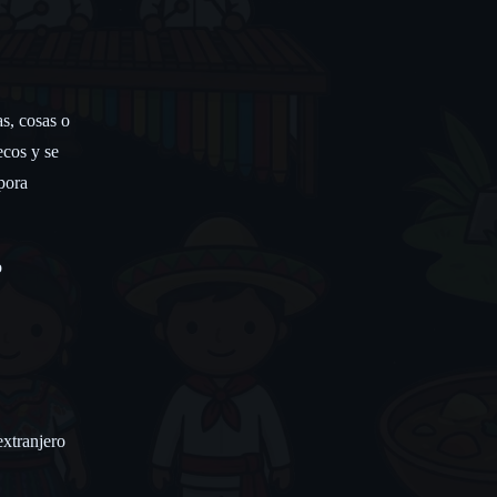
s, cosas o
ecos y se
pora
o
xtranjero