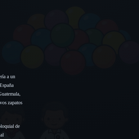
ría a un
 España
 Guatemala,
ivos zapatos
oloquial de
al