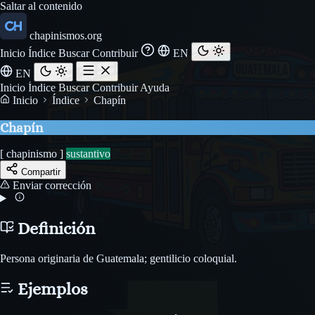
Saltar al contenido
chapinismos.org
Inicio
Índice
Buscar
Contribuir
EN
EN
Inicio
Índice
Buscar
Contribuir
Ayuda
Inicio
Índice
Chapín
Chapín
[ chapinismo ]
sustantivo
Compartir
Enviar corrección
Definición
Persona originaria de Guatemala; gentilicio coloquial.
Ejemplos