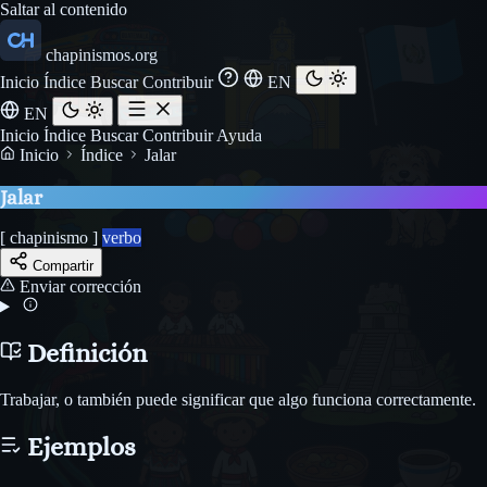
Saltar al contenido
chapinismos.org
Inicio
Índice
Buscar
Contribuir
EN
EN
Inicio
Índice
Buscar
Contribuir
Ayuda
Inicio
Índice
Jalar
Jalar
[ chapinismo ]
verbo
Compartir
Enviar corrección
Definición
Trabajar, o también puede significar que algo funciona correctamente.
Ejemplos