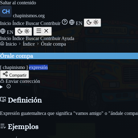
Saltar al contenido
chapinismos.org
Inicio
Índice
Buscar
Contribuir
EN
EN
Inicio
Índice
Buscar
Contribuir
Ayuda
Inicio
Índice
Órale compa
Órale compa
[ chapinismo ]
expresión
Compartir
Enviar corrección
Definición
Expresión guatemalteca que significa "vamos amigo" o "ándale compa
Ejemplos