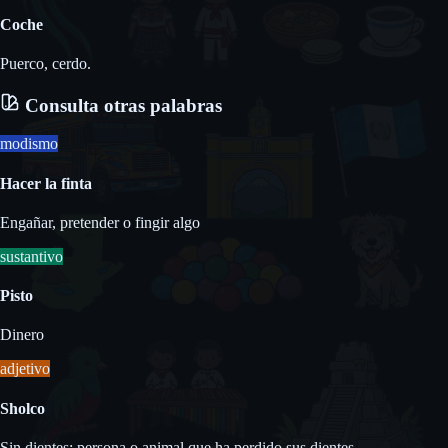
Coche
Puerco, cerdo.
Consulta otras palabras
modismo
Hacer la finta
Engañar, pretender o fingir algo
sustantivo
Pisto
Dinero
adjetivo
Sholco
Sin dientes; persona o animal que ha perdido sus dientes.