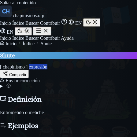
Saltar al contenido
chapinismos.org
Inicio
Índice
Buscar
Contribuir
EN
EN
Inicio
Índice
Buscar
Contribuir
Ayuda
Inicio
Índice
Shute
Shute
[ chapinismo ]
expresión
Compartir
Enviar corrección
Definición
Entrometido o metiche
Ejemplos