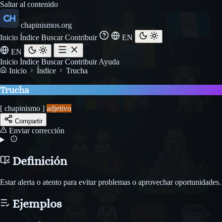
Saltar al contenido
chapinismos.org
Inicio
Índice
Buscar
Contribuir
EN
EN
Inicio
Índice
Buscar
Contribuir
Ayuda
Inicio
Índice
Trucha
Trucha
[ chapinismo ]
adjetivo
Compartir
Enviar corrección
Definición
Estar alerta o atento para evitar problemas o aprovechar oportunidades.
Ejemplos