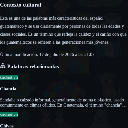
Contexto cultural
Esta es una de las palabras más características del español
guatemalteco y se usa diariamente por personas de todas las edades y
clases sociales. Es un término que refleja la calidez y el cariño con que
los guatemaltecos se refieren a las generaciones más jóvenes.
Última modificación: 17 de julio de 2026 a las 21:07
Palabras relacionadas
sustantivo
Chancla
Sandalia o calzado informal, generalmente de goma o plástico, usado
comúnmente en climas cálidos. En Guatemala, el término "chancla"
también se asocia culturalmente con la figura materna que utiliza la
sustantivo
chancla como un medio de disciplina.
Chivas