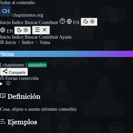
Saltar al contenido
chapinismos.org
Inicio
Índice
Buscar
Contribuir
EN
EN
Inicio
Índice
Buscar
Contribuir
Ayuda
Inicio
Índice
Vaina
Vaina
[ chapinismo ]
sustantivo
Compartir
Enviar corrección
Definición
Cosa, objeto o asunto (término comodín)
Ejemplos