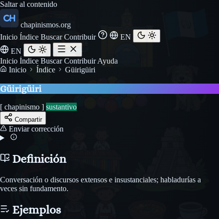
Saltar al contenido
chapinismos.org
Inicio
Índice
Buscar
Contribuir
EN
EN
Inicio
Índice
Buscar
Contribuir
Ayuda
Inicio
Índice
Güirigüiri
Güirigüiri
[ chapinismo ]
sustantivo
Compartir
Enviar corrección
Definición
Conversación o discursos extensos e insustanciales; habladurías a
veces sin fundamento.
Ejemplos