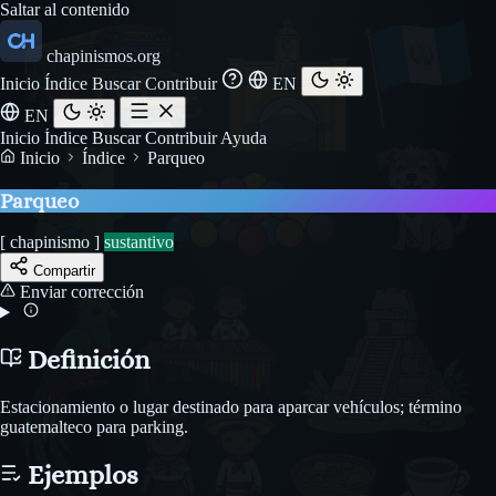
Saltar al contenido
chapinismos.org
Inicio
Índice
Buscar
Contribuir
EN
EN
Inicio
Índice
Buscar
Contribuir
Ayuda
Inicio
Índice
Parqueo
Parqueo
[ chapinismo ]
sustantivo
Compartir
Enviar corrección
Definición
Estacionamiento o lugar destinado para aparcar vehículos; término
guatemalteco para parking.
Ejemplos