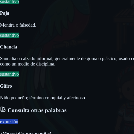
sustantivo
Paja
Mentira o falsedad.
sustantivo
Chancla
Sandalia o calzado informal, generalmente de goma o plástico, usado c
como un medio de disciplina.
sustantivo
Güiro
Niño pequeño; término coloquial y afectuoso.
Consulta otras palabras
expresión
¿Me regalás una manita?