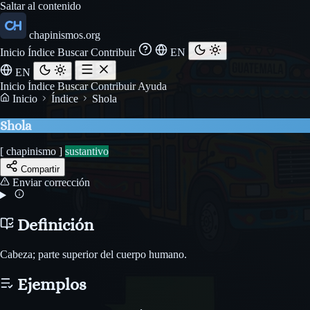
Saltar al contenido
chapinismos.org
Inicio
Índice
Buscar
Contribuir
EN
EN
Inicio
Índice
Buscar
Contribuir
Ayuda
Inicio
Índice
Shola
Shola
[ chapinismo ]
sustantivo
Compartir
Enviar corrección
Definición
Cabeza; parte superior del cuerpo humano.
Ejemplos